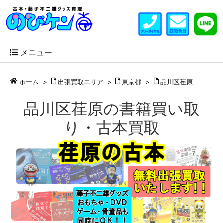
メニュー
ホーム
>
出張買取エリア
>
東京都
>
品川区荏原
品川区荏原の書籍買い取
り・古本買取